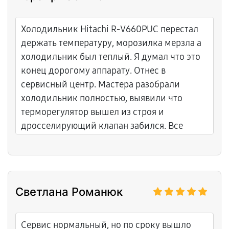
Холодильник Hitachi R-V660PUC перестал
держать температуру, морозилка мерзла а
холодильник был теплый. Я думал что это
конец дорогому аппарату. Отнес в
сервисный центр. Мастера разобрали
холодильник полностью, выявили что
терморегулятор вышел из строя и
дросселирующий клапан забился. Все
очистили, терморегулятор заменили,
отрегулировали температуру в каждом
отделе. Курьер привез аккуратно.
Объяснили что произошло и как правильно
Светлана Романюк
ухаживать. После работы холодильник
работает как надо, температура идеальная
везде. Счастлив что не потратился на новый.
Сервис нормальный, но по сроку вышло