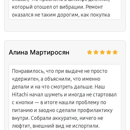
который отошел от вибрации. Ремонт
оказался не таким дорогим, как покупка
нового экрана. Мастер восстановил контакт
и дополнительно закрепил шлейф, чтобы
ситуация не повторилась. Понравилось, что
не стали разводить на замену модуля
Алина Мартиросян
целиком. Экран теперь показывает четко,
все цифры видны.
Понравилось, что при выдаче не просто
«держите», а объяснили, что именно
делали и на что смотреть дальше. Наш
Hitachi начал шуметь и иногда не стартовал
с кнопки — в итоге нашли проблему по
питанию и заодно сделали профилактику
внутри. Собрали аккуратно, ничего не
люфтит, внешний вид не испортили.