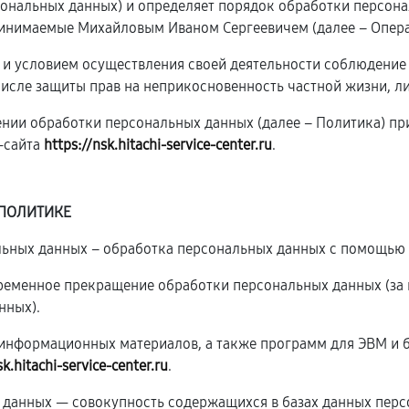
рсональных данных) и определяет порядок обработки персон
инимаемые Михайловым Иваном Сергеевичем (далее – Опера
ю и условием осуществления своей деятельности соблюдение
числе защиты прав на неприкосновенность частной жизни, л
ении обработки персональных данных (далее – Политика) п
-сайта
https://nsk.hitachi-service-center.ru
.
 ПОЛИТИКЕ
альных данных – обработка персональных данных с помощью 
временное прекращение обработки персональных данных (за 
нных).
и информационных материалов, а также программ для ЭВМ и 
sk.hitachi-service-center.ru
.
 данных — совокупность содержащихся в базах данных перс